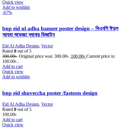
Quick view
Add to wishlist
-67%
bnp eid ul adha banner poster design – বিএনপি ঈদুল
আযহা শুভেচ্ছা ব্যানার ডিজাইন
Eid Al Adha Design
,
Vector
Rated
0
out of 5
300.00
৳
Original price was: 300.00৳ .
100.00
৳
Current price is:
100.00৳ .
Add to cart
Quick view
Add to wishlist
bnp eid shuveccha poster /fastoon design
Eid Al Adha Design
,
Vector
Rated
0
out of 5
100.00
৳
Add to cart
Quick view