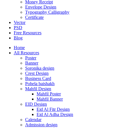
Money Receipt
Envelope Design
Typography Calligraphy
Certificate
Vector
PSD
Free Resources
Blog
Home
All Resources
Poster
Banner
Soronika design
Crest Design
Business Card
Pohela baishakh
Mahfil Design
Mahfil Poster
Mahfil Banner
EID Design
Eid Al Fitr Design
Eid Al Adha Design
Calendar
Admission design