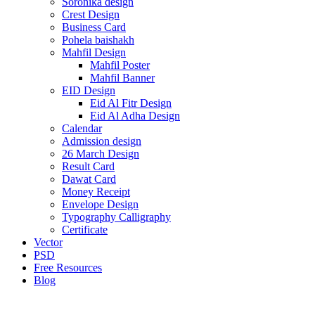
Soronika design
Crest Design
Business Card
Pohela baishakh
Mahfil Design
Mahfil Poster
Mahfil Banner
EID Design
Eid Al Fitr Design
Eid Al Adha Design
Calendar
Admission design
26 March Design
Result Card
Dawat Card
Money Receipt
Envelope Design
Typography Calligraphy
Certificate
Vector
PSD
Free Resources
Blog