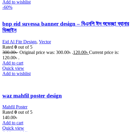
Add to wishlist
-60%
bnp eid suvessa banner design – বিএনপি ঈদ শুভেচ্ছা ব্যানার
ডিজাইন
Eid Al Fitr Design
,
Vector
Rated
0
out of 5
300.00
৳
Original price was: 300.00৳ .
120.00
৳
Current price is:
120.00৳ .
Add to cart
Quick view
Add to wishlist
waz mahfil poster design
Mahfil Poster
Rated
0
out of 5
140.00
৳
Add to cart
Quick view