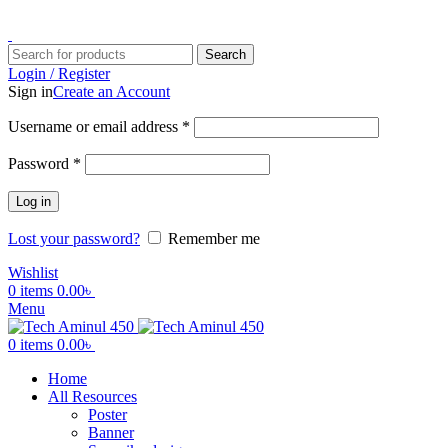
ADD ANYTHING HERE OR JUST REMOVE IT…
Search
Login / Register
Sign in
Create an Account
Username or email address
*
Password
*
Log in
Lost your password?
Remember me
Wishlist
0
items
0.00
৳
Menu
0
items
0.00
৳
Home
All Resources
Poster
Banner