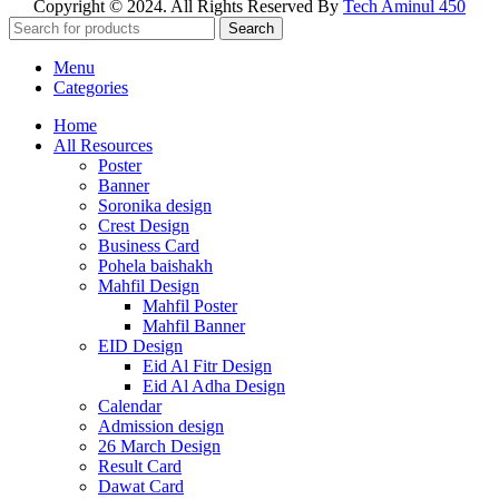
Copyright © 2024. All Rights Reserved By
Tech Aminul 450
Search
Menu
Categories
Home
All Resources
Poster
Banner
Soronika design
Crest Design
Business Card
Pohela baishakh
Mahfil Design
Mahfil Poster
Mahfil Banner
EID Design
Eid Al Fitr Design
Eid Al Adha Design
Calendar
Admission design
26 March Design
Result Card
Dawat Card