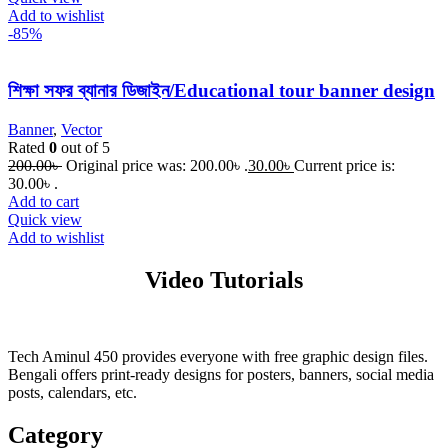
Add to wishlist
-85%
শিক্ষা সফর ব্যানার ডিজাইন/Educational tour banner design
Banner
,
Vector
Rated
0
out of 5
200.00
৳
Original price was: 200.00৳ .
30.00
৳
Current price is:
30.00৳ .
Add to cart
Quick view
Add to wishlist
Video Tutorials
Tech Aminul 450 provides everyone with free graphic design files.
Bengali offers print-ready designs for posters, banners, social media
posts, calendars, etc.
Category