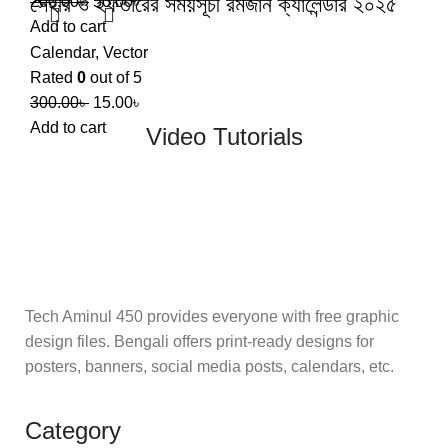
সেহরি ও ইফতারের সময়সূচী রমজান ক্যালেন্ডার ২০২৫
200.00
৳
50.00
৳
Add to cart
Calendar
,
Vector
Rated
0
out of 5
300.00
৳
15.00
৳
Add to cart
Video Tutorials
Tech Aminul 450 provides everyone with free graphic
design files. Bengali offers print-ready designs for
posters, banners, social media posts, calendars, etc.
Category