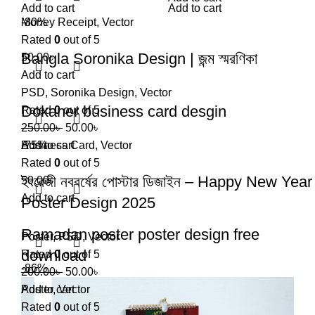
Add to cart
Add to cart
Money Receipt
-80%
,
Vector
Rated
0
out of 5
Bangla Soronika Design | জন্ম স্মরণিকা
50.00
৳
Add to cart
PSD
,
Soronika Design
,
Vector
Dokaner business card desgin
Rated
0
out of 5
250.00
৳
50.00
৳
Add to cart
Business Card
-75%
,
Vector
Rated
0
out of 5
ইংরেজী নববর্ষের পোস্টার ডিজাইন – Happy New Year
50.00
৳
Add to cart
Poster Design 2025
Ramadan poster poster design free
Poster
,
PSD
,
Vector
download
Rated
0
out of 5
-86%
200.00
৳
50.00
৳
Add to cart
Poster
,
Vector
Rated
0
out of 5