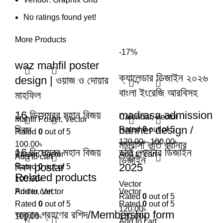
No ratings found yet!
More Products
-17%
waz mahfil poster
ক্যালেন্ডার ডিজাইন ২০২৬
design | ওয়াজ ও দোয়ার
বাংলা ইংরেজি আরবিসহ
মাহফিল
16 ডিসেম্বর মহান বিজয়
madrasa admission
Calendar
,
Vector
Mahfil Poster
,
Vector
দিবস
banner design /
Rated
0
out of 5
Rated
0
out of 5
120.00
৳
100.00
৳
মাদ্রাসা ভর্তি ব্যানার
100.00
৳
16 ডিসেম্বর মহান বিজয়
ভর্তি পোস্টার ডিজাইন
Poster
,
Vector
Add to cart
Add to cart
ডিজাইন
দিবস postar
2025
Rated
0
out of 5
Related products
100.00
৳
Vector
Add to cart
Poster
,
Vector
Vector
Rated
0
out of 5
Rated
0
out of 5
Rated
0
out of 5
120.00
৳
অনুদান গ্রহণের রশিদ/Membership form
100.00
৳
120.00
৳
Add to cart