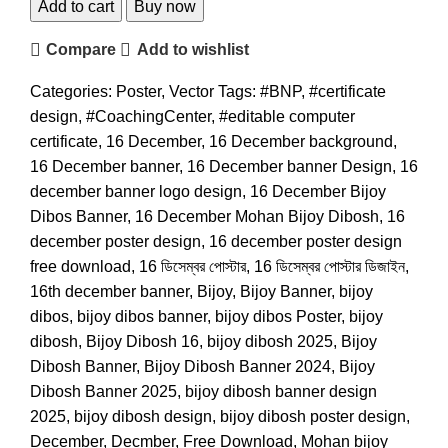
Add to cart
Buy now
Compare
Add to wishlist
Categories:
Poster
,
Vector
Tags:
#BNP
,
#certificate
design
,
#CoachingCenter
,
#editable computer
certificate
,
16 December
,
16 December background
,
16 December banner
,
16 December banner Design
,
16
december banner logo design
,
16 December Bijoy
Dibos Banner
,
16 December Mohan Bijoy Dibosh
,
16
december poster design
,
16 december poster design
free download
,
16 ডিসেম্বর পোস্টার
,
16 ডিসেম্বর পোস্টার ডিজাইন
,
16th december banner
,
Bijoy
,
Bijoy Banner
,
bijoy
dibos
,
bijoy dibos banner
,
bijoy dibos Poster
,
bijoy
dibosh
,
Bijoy Dibosh 16
,
bijoy dibosh 2025
,
Bijoy
Dibosh Banner
,
Bijoy Dibosh Banner 2024
,
Bijoy
Dibosh Banner 2025
,
bijoy dibosh banner design
2025
,
bijoy dibosh design
,
bijoy dibosh poster design
,
December
,
Decmber
,
Free Download
,
Mohan bijoy