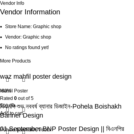
Vendor Info
Vendor Information
Store Name:
Graphic shop
Vendor:
Graphic shop
No ratings found yet!
More Products
waz mahfil poster design
Mahfil Poster
-60%
Rated
0
out of 5
বিএনপি শুভ নববর্ষ ব্যানার ডিজাইন-Pohela Boishakh
100.00
৳
Add to cart
Banner Design
01 September BNP Poster Design || বিএনপির
Pohela baishakh
,
Vector