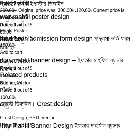
প্রতিষ্ঠা বার্ষিকী পোস্টার ডিজাইন
Rated
0
out of 5
300.00
৳
Original price was: 300.00৳ .
120.00
৳
Current price is:
waz mahfil poster design
120.00৳ .
Poster
,
Vector
Add to cart
Rated
0
out of 5
Mahfil Poster
80.00
৳
madrasah admission form design মাদ্রাসা ভর্তি ফরম
Rated
0
out of 5
Add to cart
150.00
৳
ডিজাইন
Add to cart
iftar mahfil banner design – ইফতার মাহফিল ব্যানার
Banner
,
Vector
ডিজাইন
Rated
0
out of 5
Related products
150.00
৳
Add to cart
Banner
,
Vector
-75%
Rated
0
out of 5
100.00
৳
ক্রেস্ট ডিজাইন। Crest design
Add to cart
Crest Design
,
PSD
,
Vector
Iftar Mahfil Banner Design ইফতার মাহফিল ব্যানার
Rated
0
out of 5