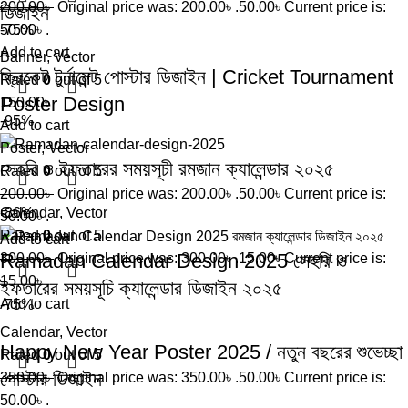
200.00
৳
Original price was: 200.00৳ .
50.00
৳
Current price is:
ডিজাইন
50.00৳ .
-75%
Add to cart
Banner
,
Vector
ক্রিকেট টুর্নামেন্ট পোস্টার ডিজাইন | Cricket Tournament
Rated
0
out of 5
Poster Design
150.00
৳
-95%
Add to cart
Poster
,
Vector
সেহরি ও ইফতারের সময়সূচী রমজান ক্যালেন্ডার ২০২৫
Rated
0
out of 5
200.00
৳
Original price was: 200.00৳ .
50.00
৳
Current price is:
Calendar
-86%
,
Vector
50.00৳ .
Rated
0
out of 5
Add to cart
Ramadan Calendar Design 2025 সেহরি ও
300.00
৳
Original price was: 300.00৳ .
15.00
৳
Current price is:
15.00৳ .
ইফতারের সময়সূচি ক্যালেন্ডার ডিজাইন ২০২৫
Add to cart
-75%
Calendar
,
Vector
Happy New Year Poster 2025 / নতুন বছরের শুভেচ্ছা
Rated
0
out of 5
পোস্টার ডিজাইন
350.00
৳
Original price was: 350.00৳ .
50.00
৳
Current price is:
50.00৳ .