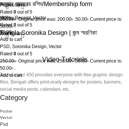
অনুদান গ্রহণের রশিদ/Membership form
Add to cart
Poster
,
Vector
Rated
0
out of 5
Money Receipt
-80%
,
Vector
200.00
৳
Original price was: 200.00৳ .
50.00
৳
Current price is:
Rated
0
out of 5
50.00৳ .
Bangla Soronika Design | জন্ম স্মরণিকা
50.00
৳
Add to cart
Add to cart
PSD
,
Soronika Design
,
Vector
Rated
0
out of 5
Video Tutorials
250.00
৳
Original price was: 250.00৳ .
50.00
৳
Current price is:
50.00৳ .
Tech Aminul 450 provides everyone with free graphic design
Add to cart
files. Bengali offers print-ready designs for posters, banners,
social media posts, calendars, etc.
Category
Poster
Vector
Psd