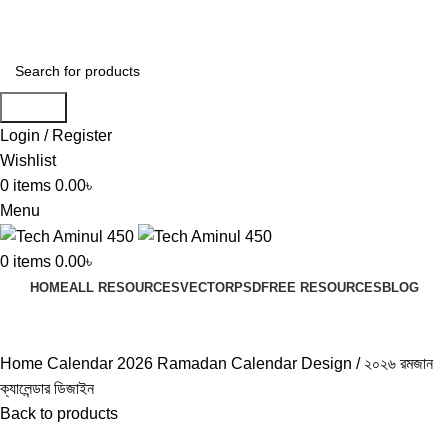
ADD ANYTHING HERE OR JUST REMOVE IT…
Search
Login / Register
Wishlist
0
items
0.00
৳
Menu
0
items
0.00
৳
HOME
ALL RESOURCES
VECTOR
PSD
FREE RESOURCES
BLOG
Click to enlarge
Home
Calendar
2026 Ramadan Calendar Design / ২০২৬ রমজান
ক্যালেন্ডার ডিজাইন
Back to products