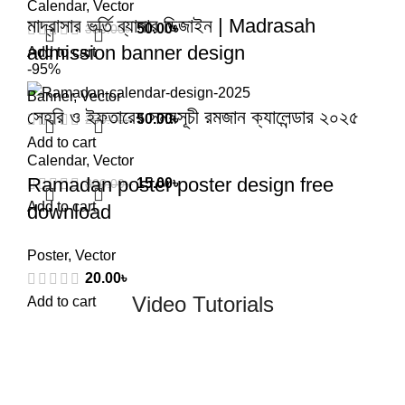
Calendar
,
Vector
মাদ্রাসার ভর্তি ব্যানার ডিজাইন | Madrasah
50.00
৳
350.00
৳
admission banner design
Add to cart
-95%
Banner
,
Vector
সেহরি ও ইফতারের সময়সূচী রমজান ক্যালেন্ডার ২০২৫
50.00
৳
250.00
৳
Add to cart
Calendar
,
Vector
Ramadan poster poster design free
15.00
৳
300.00
৳
Add to cart
download
Poster
,
Vector
20.00
৳
Video Tutorials
Add to cart