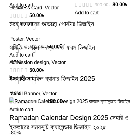
80.00
৳
300.00
৳
Add to cart
Business Card
-75%
,
Vector
Add to cart
50.00
৳
মাহে রমজানের শুভেচ্ছা পোস্টার ডিজাইন
Add to cart
Poster
,
Vector
সমিতি সংগঠন সদস্য ভর্তি ফরম ডিজাইন
50.00
৳
200.00
৳
Add to cart
Admission design
-17%
,
Vector
50.00
৳
ইসলাহী মাহফিল ব্যানার ডিজাইন 2025
Add to cart
Mahfil Banner
-86%
,
Vector
150.00
৳
180.00
৳
Add to cart
Ramadan Calendar Design 2025 সেহরি ও
ইফতারের সময়সূচি ক্যালেন্ডার ডিজাইন ২০২৫
-80%