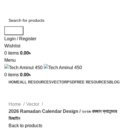
ADD ANYTHING HERE OR JUST REMOVE IT…
Search
Login / Register
Wishlist
0
items
0.00
৳
Menu
0
items
0.00
৳
HOME
ALL RESOURCES
VECTOR
PSD
FREE RESOURCES
BLOG
Click to enlarge
Home
Vector
2026 Ramadan Calendar Design / ২০২৬ রমজান ক্যালেন্ডার
ডিজাইন
Back to products