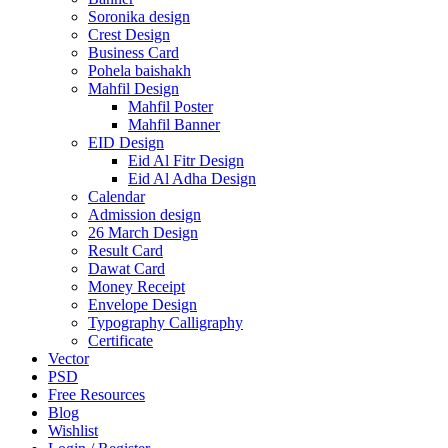
Soronika design
Crest Design
Business Card
Pohela baishakh
Mahfil Design
Mahfil Poster
Mahfil Banner
EID Design
Eid Al Fitr Design
Eid Al Adha Design
Calendar
Admission design
26 March Design
Result Card
Dawat Card
Money Receipt
Envelope Design
Typography Calligraphy
Certificate
Vector
PSD
Free Resources
Blog
Wishlist