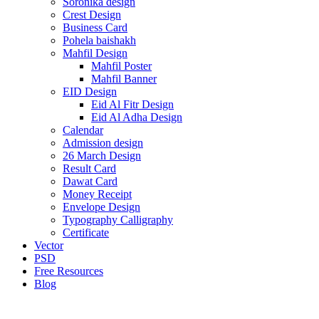
Soronika design
Crest Design
Business Card
Pohela baishakh
Mahfil Design
Mahfil Poster
Mahfil Banner
EID Design
Eid Al Fitr Design
Eid Al Adha Design
Calendar
Admission design
26 March Design
Result Card
Dawat Card
Money Receipt
Envelope Design
Typography Calligraphy
Certificate
Vector
PSD
Free Resources
Blog
-50%