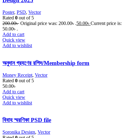
Design 2025
Poster
,
PSD
,
Vector
Rated
0
out of 5
200.00
৳
Original price was: 200.00৳ .
50.00
৳
Current price is:
50.00৳ .
Add to cart
Quick view
Add to wishlist
অনুদান গ্রহণের রশিদ/Membership form
Money Receipt
,
Vector
Rated
0
out of 5
50.00
৳
Add to cart
Quick view
Add to wishlist
বিবাহ স্মরণিকা PSD file
Soronika Design
,
Vector
Rated
0
out of 5