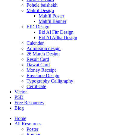
Pohela baishakh
Mahfil Design
Mahfil Poster
Mahfil Banner
EID Design
Eid Al Fitr Design
Eid Al Adha Design
Calendar
Admission design
26 March Design
Result Card
Dawat Card
Money Receipt
Envelope Design
Typography Calligraphy
Certificate
Vector
PSD
Free Resources
Blog
Home
All Resources
Poster
Banner