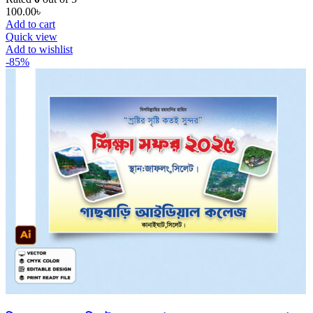
100.00
৳
Add to cart
Quick view
Add to wishlist
-85%