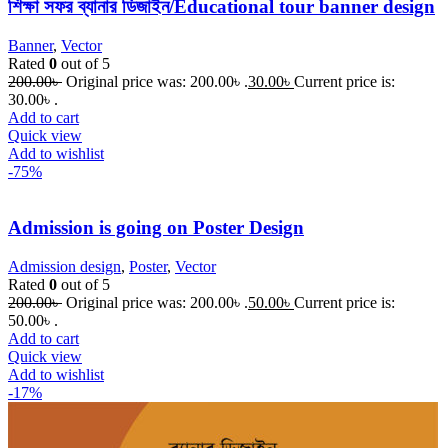
শিক্ষা সফর ব্যানার ডিজাইন/Educational tour banner design
Banner
,
Vector
Rated
0
out of 5
200.00
৳
Original price was: 200.00৳ .
30.00
৳
Current price is:
30.00৳ .
Add to cart
Quick view
Add to wishlist
-75%
Admission is going on Poster Design
Admission design
,
Poster
,
Vector
Rated
0
out of 5
200.00
৳
Original price was: 200.00৳ .
50.00
৳
Current price is:
50.00৳ .
Add to cart
Quick view
Add to wishlist
-17%