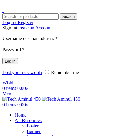
ADD ANYTHING HERE OR JUST REMOVE IT…
Search
Login / Register
Sign in
Create an Account
Username or email address
*
Password
*
Log in
Lost your password?
Remember me
Wishlist
0
items
0.00
৳
Menu
0
items
0.00
৳
Home
All Resources
Poster
Banner