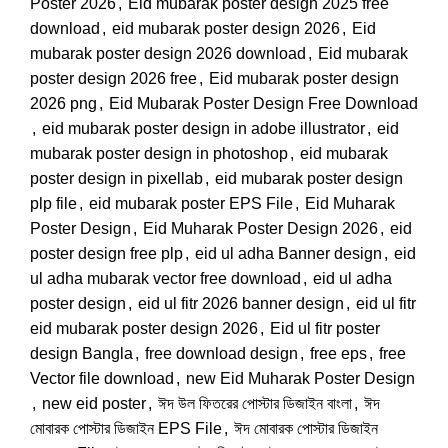
Poster 2026
,
Eid mubarak poster design 2025 free
download
,
eid mubarak poster design 2026
,
Eid
mubarak poster design 2026 download
,
Eid mubarak
poster design 2026 free
,
Eid mubarak poster design
2026 png
,
Eid Mubarak Poster Design Free Download
,
eid mubarak poster design in adobe illustrator
,
eid
mubarak poster design in photoshop
,
eid mubarak
poster design in pixellab
,
eid mubarak poster design
plp file
,
eid mubarak poster EPS File
,
Eid Muharak
Poster Design
,
Eid Muharak Poster Design 2026
,
eid
poster design free plp
,
eid ul adha Banner design
,
eid
ul adha mubarak vector free download
,
eid ul adha
poster design
,
eid ul fitr 2026 banner design
,
eid ul fitr
eid mubarak poster design 2026
,
Eid ul fitr poster
design Bangla
,
free download design
,
free eps
,
free
Vector file download
,
new Eid Muharak Poster Design
,
new eid poster
,
ঈদ উল ফিতরের পোস্টার ডিজাইন বাংলা
,
ঈদ
মোবারক পোস্টার ডিজাইন EPS File
,
ঈদ মোবারক পোস্টার ডিজাইন