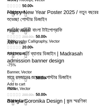
50.00
৳
Happy New Year Poster 2025 / নতুন বছরের
Add to cart
শুভেচ্ছা পোস্টার ডিজাইন
প্রতিষ্ঠা বার্ষিকী বাংলা টাইপোগ্রাফি
Poster
,
Vector
50.00
৳
200.00
৳
Typography Calligraphy
-80%
,
Vector
Add to cart
20.00
৳
মাদ্রাসার ভর্তি ব্যানার ডিজাইন | Madrasah
Add to cart
admission banner design
-75%
Banner
,
Vector
মাহে রমজানের শুভেচ্ছা পোস্টার ডিজাইন
50.00
৳
250.00
৳
Add to cart
Poster
-80%
,
Vector
50.00
৳
200.00
৳
Bangla Soronika Design | জন্ম স্মরণিকা
Add to cart