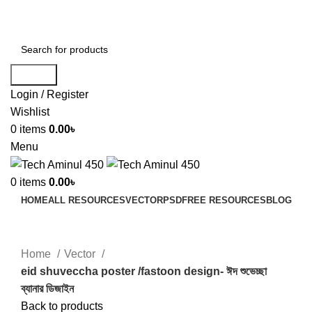
ADD ANYTHING HERE OR JUST REMOVE IT…
Search
Login / Register
Wishlist
0
items
0.00
৳
Menu
0
items
0.00
৳
HOME
ALL RESOURCES
VECTOR
PSD
FREE RESOURCES
BLOG
Click to enlarge
Home
Vector
eid shuveccha poster /fastoon design- ঈদ শুভেচ্ছা
ব্যানার ডিজাইন
Back to products