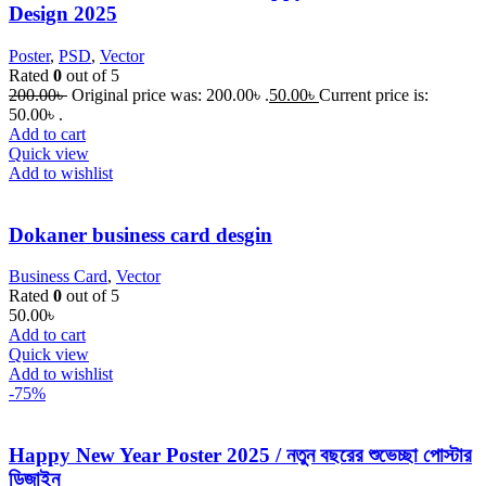
Design 2025
Poster
,
PSD
,
Vector
Rated
0
out of 5
200.00
৳
Original price was: 200.00৳ .
50.00
৳
Current price is:
50.00৳ .
Add to cart
Quick view
Add to wishlist
Dokaner business card desgin
Business Card
,
Vector
Rated
0
out of 5
50.00
৳
Add to cart
Quick view
Add to wishlist
-75%
Happy New Year Poster 2025 / নতুন বছরের শুভেচ্ছা পোস্টার
ডিজাইন