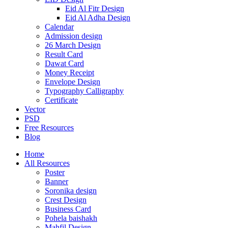
Eid Al Fitr Design
Eid Al Adha Design
Calendar
Admission design
26 March Design
Result Card
Dawat Card
Money Receipt
Envelope Design
Typography Calligraphy
Certificate
Vector
PSD
Free Resources
Blog
Home
All Resources
Poster
Banner
Soronika design
Crest Design
Business Card
Pohela baishakh
Mahfil Design