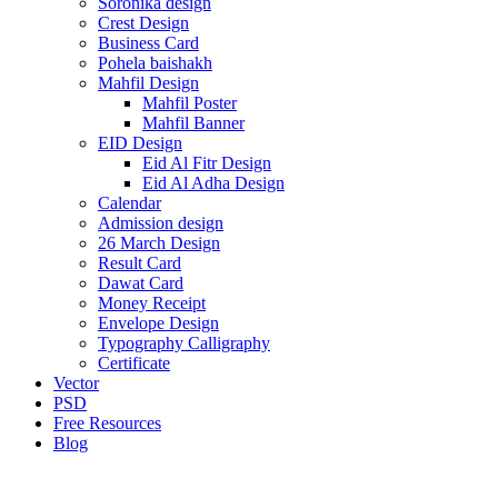
Soronika design
Crest Design
Business Card
Pohela baishakh
Mahfil Design
Mahfil Poster
Mahfil Banner
EID Design
Eid Al Fitr Design
Eid Al Adha Design
Calendar
Admission design
26 March Design
Result Card
Dawat Card
Money Receipt
Envelope Design
Typography Calligraphy
Certificate
Vector
PSD
Free Resources
Blog
-67%