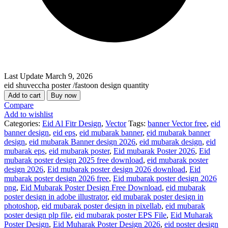
Last Update
March 9, 2026
eid shuveccha poster /fastoon design quantity
Add to cart
Buy now
Compare
Add to wishlist
Categories:
Eid Al Fitr Design
,
Vector
Tags:
banner Vector free
,
eid
banner design
,
eid eps
,
eid mubarak banner
,
eid mubarak banner
design
,
eid mubarak Banner design 2026
,
eid mubarak design
,
eid
mubarak eps
,
eid mubarak poster
,
Eid mubarak Poster 2026
,
Eid
mubarak poster design 2025 free download
,
eid mubarak poster
design 2026
,
Eid mubarak poster design 2026 download
,
Eid
mubarak poster design 2026 free
,
Eid mubarak poster design 2026
png
,
Eid Mubarak Poster Design Free Download
,
eid mubarak
poster design in adobe illustrator
,
eid mubarak poster design in
photoshop
,
eid mubarak poster design in pixellab
,
eid mubarak
poster design plp file
,
eid mubarak poster EPS File
,
Eid Muharak
Poster Design
,
Eid Muharak Poster Design 2026
,
eid poster design