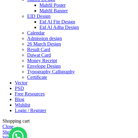
Mahfil Poster
Mahfil Banner
EID Design
Eid Al Fitr Design
Eid Al Adha Design
Calendar
Admission design
26 March Design
Result Card
Dawat Card
Money Receipt
Envelope Design
Typography Calligraphy
Certificate
Vector
PSD
Free Resources
Blog
Wishlist
Login / Register
Shopping cart
Close
Shop
Wishlist