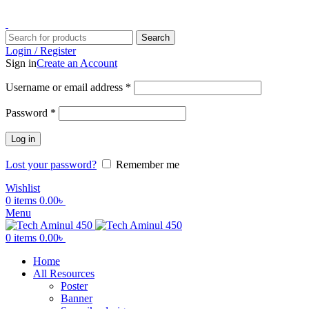
ADD ANYTHING HERE OR JUST REMOVE IT…
Search
Login / Register
Sign in
Create an Account
Username or email address
*
Password
*
Log in
Lost your password?
Remember me
Wishlist
0
items
0.00
৳
Menu
0
items
0.00
৳
Home
All Resources
Poster
Banner