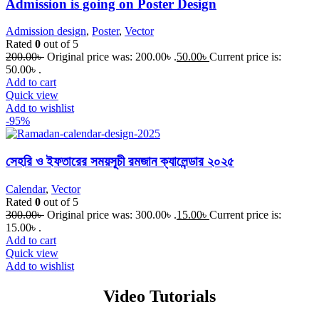
Admission is going on Poster Design
Admission design
,
Poster
,
Vector
Rated
0
out of 5
200.00
৳
Original price was: 200.00৳ .
50.00
৳
Current price is:
50.00৳ .
Add to cart
Quick view
Add to wishlist
-95%
সেহরি ও ইফতারের সময়সূচী রমজান ক্যালেন্ডার ২০২৫
Calendar
,
Vector
Rated
0
out of 5
300.00
৳
Original price was: 300.00৳ .
15.00
৳
Current price is:
15.00৳ .
Add to cart
Quick view
Add to wishlist
Video Tutorials