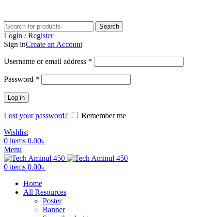
ADD ANYTHING HERE OR JUST REMOVE IT…
Search
Login / Register
Sign in
Create an Account
Username or email address
*
Password
*
Log in
Lost your password?
Remember me
Wishlist
0
items
0.00
৳
Menu
0
items
0.00
৳
Home
All Resources
Poster
Banner