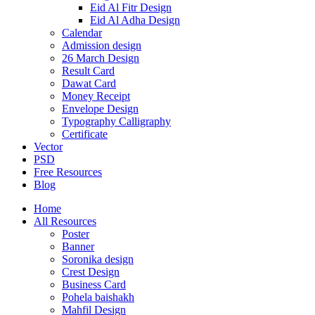
Eid Al Fitr Design
Eid Al Adha Design
Calendar
Admission design
26 March Design
Result Card
Dawat Card
Money Receipt
Envelope Design
Typography Calligraphy
Certificate
Vector
PSD
Free Resources
Blog
Home
All Resources
Poster
Banner
Soronika design
Crest Design
Business Card
Pohela baishakh
Mahfil Design