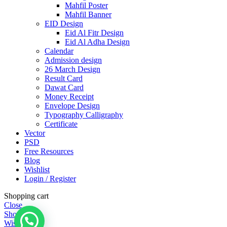
Mahfil Poster
Mahfil Banner
EID Design
Eid Al Fitr Design
Eid Al Adha Design
Calendar
Admission design
26 March Design
Result Card
Dawat Card
Money Receipt
Envelope Design
Typography Calligraphy
Certificate
Vector
PSD
Free Resources
Blog
Wishlist
Login / Register
Shopping cart
Close
Shop
Wishlist