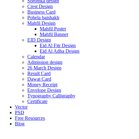
Soronika design
Crest Design
Business Card
Pohela baishakh
Mahfil Design
Mahfil Poster
Mahfil Banner
EID Design
Eid Al Fitr Design
Eid Al Adha Design
Calendar
Admission design
26 March Design
Result Card
Dawat Card
Money Receipt
Envelope Design
Typography Calligraphy
Certificate
Vector
PSD
Free Resources
Blog