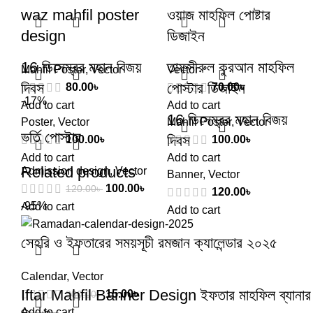
waz mahfil poster
ওয়াজ মাহফিল পোষ্টার
design
ডিজাইন
16 ডিসেম্বর মহান বিজয়
তাফসীরুল কুরআন মাহফিল
Mahfil Poster
,
Vector
Vector
দিবস
পোস্টার ডিজাইন
80.00
৳
70.00
৳
-17%
Add to cart
Add to cart
16 ডিসেম্বর মহান বিজয়
Poster
,
Vector
Mahfil Poster
,
Vector
ভর্তি পোস্টার
দিবস
100.00
৳
100.00
৳
Add to cart
Add to cart
Related products
Admission design
,
Vector
Banner
,
Vector
100.00
৳
120.00
৳
120.00
৳
-95%
Add to cart
Add to cart
সেহরি ও ইফতারের সময়সূচী রমজান ক্যালেন্ডার ২০২৫
Calendar
,
Vector
Iftar Mahfil Banner Design ইফতার মাহফিল ব্যানার
15.00
৳
300.00
৳
Add to cart