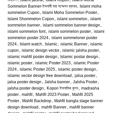
Sommelon Banner-ইসলামী মহা সম্মেলন ব্যানার
,
Islami moha
sommelon Cupon
,
Islami Moha Sommelon Poster
,
Islami Shommelon Copon
,
islami sommelon
,
islami
sommelon banner
,
islami sommelon banner design
,
islami sommelon font
,
islami sommelon poster
,
islami
sommelon poster 2024
,
islami sommeloner poster
2024
,
Islami watch
,
Islamic
,
islamic Banner
,
islamic
cupon
,
islamic design vector
,
islamic jalsha poster
,
islamic mahfil poster design
,
Islamic postar design
,
islamic poster
,
islamic Poster 2023
,
islamic Poster
2024
,
islamic Poster 2025
,
islamic poster design
,
islamic vector design free download
,
jalsa poster
,
jalsa poster design
,
Jalsha banner
,
Jalsha Poster
,
jalsha poster design
,
Kopon ইসলামিক কূপন
,
madrasha
poster
,
mahfil
,
Mahfil 2023 Poster
,
Mahfil 2025
Poster
,
Mahfil Backdrop
,
Mahfil bangla stage banner
design download
,
mahfil Banner
,
mahfil banner