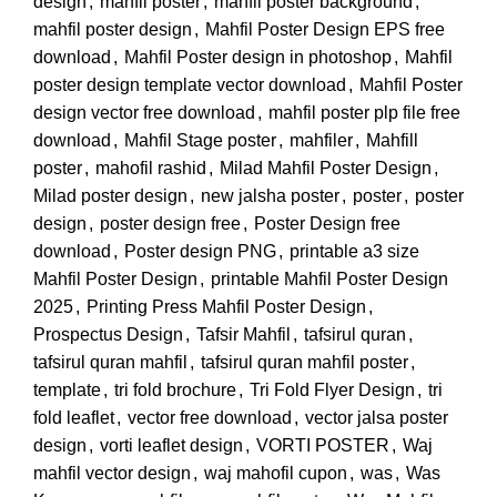
design
,
mahfil poster
,
mahfil poster background
,
mahfil poster design
,
Mahfil Poster Design EPS free
download
,
Mahfil Poster design in photoshop
,
Mahfil
poster design template vector download
,
Mahfil Poster
design vector free download
,
mahfil poster plp file free
download
,
Mahfil Stage poster
,
mahfiler
,
Mahfill
poster
,
mahofil rashid
,
Milad Mahfil Poster Design
,
Milad poster design
,
new jalsha poster
,
poster
,
poster
design
,
poster design free
,
Poster Design free
download
,
Poster design PNG
,
printable a3 size
Mahfil Poster Design
,
printable Mahfil Poster Design
2025
,
Printing Press Mahfil Poster Design
,
Prospectus Design
,
Tafsir Mahfil
,
tafsirul quran
,
tafsirul quran mahfil
,
tafsirul quran mahfil poster
,
template
,
tri fold brochure
,
Tri Fold Flyer Design
,
tri
fold leaflet
,
vector free download
,
vector jalsa poster
design
,
vorti leaflet design
,
VORTI POSTER
,
Waj
mahfil vector design
,
waj mahofil cupon
,
was
,
Was