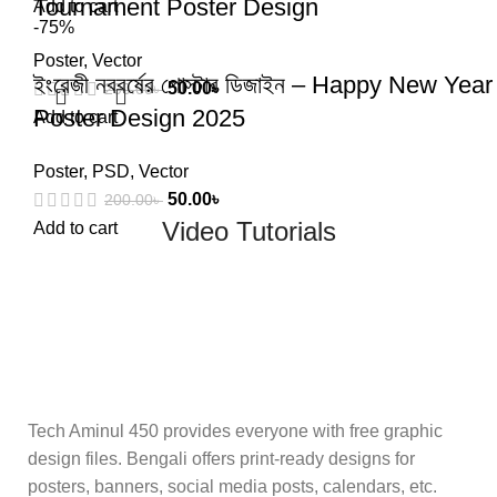
Tournament Poster Design
Add to cart
-75%
Poster
,
Vector
ইংরেজী নববর্ষের পোস্টার ডিজাইন – Happy New Year
50.00
৳
200.00
৳
Poster Design 2025
Add to cart
Poster
,
PSD
,
Vector
50.00
৳
200.00
৳
Video Tutorials
Add to cart
Tech Aminul 450 provides everyone with free graphic
design files. Bengali offers print-ready designs for
posters, banners, social media posts, calendars, etc.