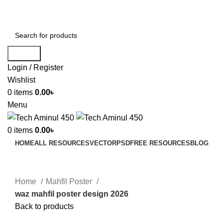
ADD ANYTHING HERE OR JUST REMOVE IT…
Search
Login / Register
Wishlist
0
items
0.00
৳
Menu
0
items
0.00
৳
HOME
ALL RESOURCES
VECTOR
PSD
FREE RESOURCES
BLOG
Click to enlarge
Home
Mahfil Poster
waz mahfil poster design 2026
Back to products