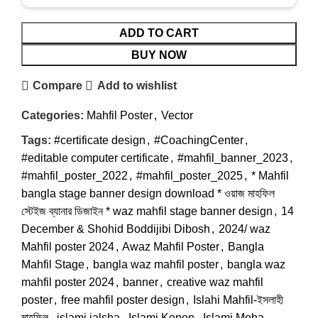
ADD TO CART
BUY NOW
Compare
Add to wishlist
Categories:
Mahfil Poster
,
Vector
Tags:
#certificate design
,
#CoachingCenter
,
#editable computer certificate
,
#mahfil_banner_2023
,
#mahfil_poster_2022
,
#mahfil_poster_2025
,
* Mahfil
bangla stage banner design download * ওয়াজ মাহফিল
স্টেইজ ব্যানার ডিজাইন * waz mahfil stage banner design
,
14
December & Shohid Boddijibi Dibosh
,
2024/ waz
Mahfil poster 2024
,
Awaz Mahfil Poster
,
Bangla
Mahfil Stage
,
bangla waz mahfil poster
,
bangla waz
mahfil poster 2024
,
banner
,
creative waz mahfil
poster
,
free mahfil poster design
,
Islahi Mahfil-ইসলাহী
মাহফিল
,
islami jalsha
,
Islami Kopon
,
Islami Moha