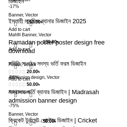
ডিজাইন
-17%
Banner
,
Vector
ইসলাহী মাহফিল ব্যানার ডিজাইন 2025
150.00
৳
Add to cart
Mahfil Banner
,
Vector
Ramadan poster poster design free
150.00
৳
180.00
৳
Add to cart
download
সমিতি সংগঠন সদস্য ভর্তি ফরম ডিজাইন
Poster
,
Vector
20.00
৳
Admission design
-80%
,
Vector
Add to cart
50.00
৳
মাদ্রাসার ভর্তি ব্যানার ডিজাইন | Madrasah
Add to cart
admission banner design
-75%
Banner
,
Vector
ক্রিকেট টুর্নামেন্ট পোস্টার ডিজাইন | Cricket
50.00
৳
250.00
৳