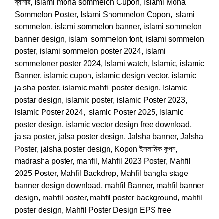
ব্যানার
,
Islami moha sommelon Cupon
,
Islami Moha
Sommelon Poster
,
Islami Shommelon Copon
,
islami
sommelon
,
islami sommelon banner
,
islami sommelon
banner design
,
islami sommelon font
,
islami sommelon
poster
,
islami sommelon poster 2024
,
islami
sommeloner poster 2024
,
Islami watch
,
Islamic
,
islamic
Banner
,
islamic cupon
,
islamic design vector
,
islamic
jalsha poster
,
islamic mahfil poster design
,
Islamic
postar design
,
islamic poster
,
islamic Poster 2023
,
islamic Poster 2024
,
islamic Poster 2025
,
islamic
poster design
,
islamic vector design free download
,
jalsa poster
,
jalsa poster design
,
Jalsha banner
,
Jalsha
Poster
,
jalsha poster design
,
Kopon ইসলামিক কূপন
,
madrasha poster
,
mahfil
,
Mahfil 2023 Poster
,
Mahfil
2025 Poster
,
Mahfil Backdrop
,
Mahfil bangla stage
banner design download
,
mahfil Banner
,
mahfil banner
design
,
mahfil poster
,
mahfil poster background
,
mahfil
poster design
,
Mahfil Poster Design EPS free