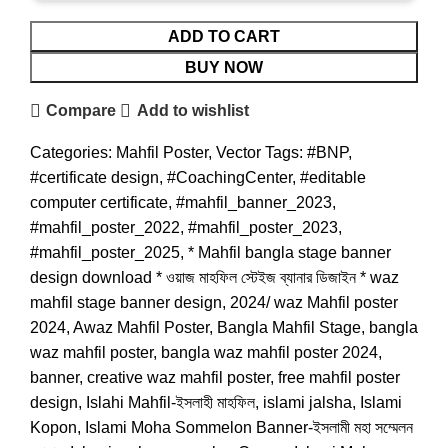
ADD TO CART
BUY NOW
Compare
Add to wishlist
Categories:
Mahfil Poster
,
Vector
Tags:
#BNP
,
#certificate design
,
#CoachingCenter
,
#editable
computer certificate
,
#mahfil_banner_2023
,
#mahfil_poster_2022
,
#mahfil_poster_2023
,
#mahfil_poster_2025
,
* Mahfil bangla stage banner
design download * ওয়াজ মাহফিল স্টেইজ ব্যানার ডিজাইন * waz
mahfil stage banner design
,
2024/ waz Mahfil poster
2024
,
Awaz Mahfil Poster
,
Bangla Mahfil Stage
,
bangla
waz mahfil poster
,
bangla waz mahfil poster 2024
,
banner
,
creative waz mahfil poster
,
free mahfil poster
design
,
Islahi Mahfil-ইসলাহী মাহফিল
,
islami jalsha
,
Islami
Kopon
,
Islami Moha Sommelon Banner-ইসলামী মহা সম্মেলন