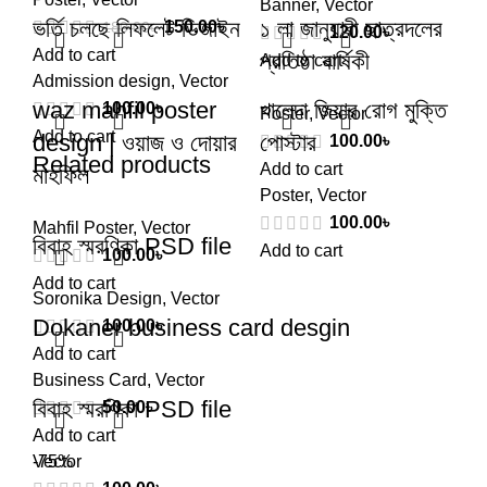
Banner
,
Vector
ভর্তি চলছে লিফলেট ডিজাইন
১ লা জানুয়ারী ছাত্রদলের
150.00
৳
180.00
৳
120.00
৳
Add to cart
প্রতিষ্ঠা বার্ষিকী
Add to cart
Admission design
,
Vector
waz mahfil poster
খালেদা জিয়ার রোগ মুক্তি
100.00
৳
Poster
,
Vector
Add to cart
design | ওয়াজ ও দোয়ার
পোস্টার
100.00
৳
Related products
Add to cart
মাহফিল
Poster
,
Vector
100.00
৳
Mahfil Poster
,
Vector
বিবাহ স্মরণিকা PSD file
Add to cart
100.00
৳
Add to cart
Soronika Design
,
Vector
Dokaner business card desgin
100.00
৳
Add to cart
Business Card
,
Vector
বিবাহ স্মরণিকা PSD file
50.00
৳
Add to cart
Vector
-75%