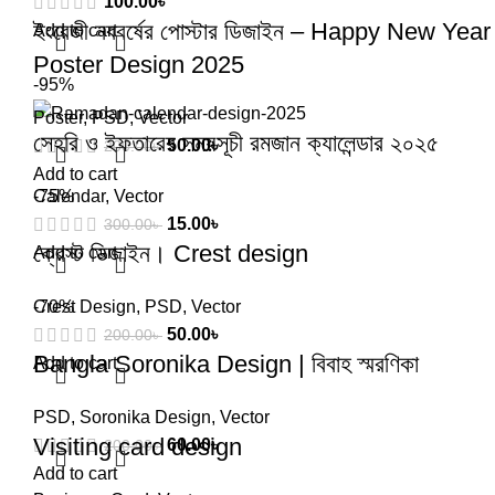
100.00
৳
ইংরেজী নববর্ষের পোস্টার ডিজাইন – Happy New Year
Add to cart
Poster Design 2025
-95%
Poster
,
PSD
,
Vector
সেহরি ও ইফতারের সময়সূচী রমজান ক্যালেন্ডার ২০২৫
50.00
৳
200.00
৳
Add to cart
Calendar
-75%
,
Vector
15.00
৳
300.00
৳
ক্রেস্ট ডিজাইন। Crest design
Add to cart
Crest Design
-70%
,
PSD
,
Vector
50.00
৳
200.00
৳
Bangla Soronika Design | বিবাহ স্মরণিকা
Add to cart
PSD
,
Soronika Design
,
Vector
Visiting card design
60.00
৳
200.00
৳
Add to cart