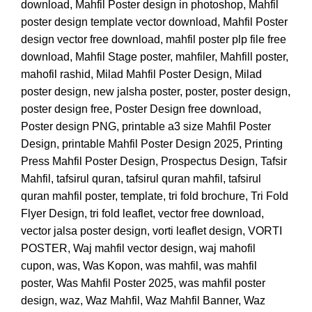
download
,
Mahfil Poster design in photoshop
,
Mahfil
poster design template vector download
,
Mahfil Poster
design vector free download
,
mahfil poster plp file free
download
,
Mahfil Stage poster
,
mahfiler
,
Mahfill poster
,
mahofil rashid
,
Milad Mahfil Poster Design
,
Milad
poster design
,
new jalsha poster
,
poster
,
poster design
,
poster design free
,
Poster Design free download
,
Poster design PNG
,
printable a3 size Mahfil Poster
Design
,
printable Mahfil Poster Design 2025
,
Printing
Press Mahfil Poster Design
,
Prospectus Design
,
Tafsir
Mahfil
,
tafsirul quran
,
tafsirul quran mahfil
,
tafsirul
quran mahfil poster
,
template
,
tri fold brochure
,
Tri Fold
Flyer Design
,
tri fold leaflet
,
vector free download
,
vector jalsa poster design
,
vorti leaflet design
,
VORTI
POSTER
,
Waj mahfil vector design
,
waj mahofil
cupon
,
was
,
Was Kopon
,
was mahfil
,
was mahfil
poster
,
Was Mahfil Poster 2025
,
was mahfil poster
design
,
waz
,
Waz Mahfil
,
Waz Mahfil Banner
,
Waz