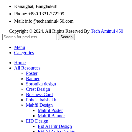
Kanaighat, Bangladesh
Phone: +880 1331-272299
Mail: info@techaminul450.com
Copyright © 2024. All Rights Reserved By
Tech Aminul 450
Search
Menu
Categories
Home
All Resources
Poster
Banner
Soronika design
Crest Design
Business Card
Pohela baishakh
Mahfil Design
Mahfil Poster
Mahfil Banner
EID Design
Eid Al Fitr Design
Eid Al Adha Design