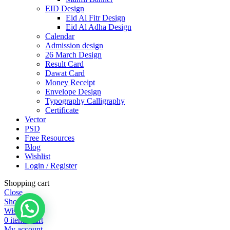
EID Design
Eid Al Fitr Design
Eid Al Adha Design
Calendar
Admission design
26 March Design
Result Card
Dawat Card
Money Receipt
Envelope Design
Typography Calligraphy
Certificate
Vector
PSD
Free Resources
Blog
Wishlist
Login / Register
Shopping cart
Close
Shop
Wishlist
0
items
Cart
My account