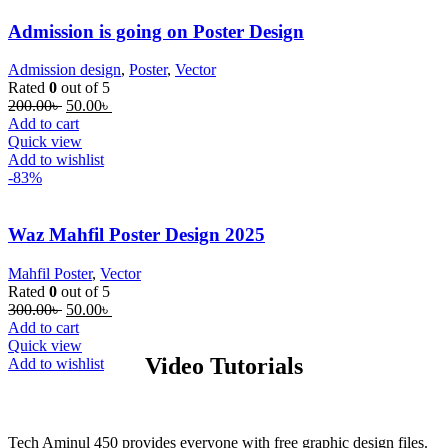
Admission is going on Poster Design
Admission design
,
Poster
,
Vector
Rated
0
out of 5
Original
Current
200.00
৳
50.00
৳
price
price
Add to cart
was:
is:
Quick view
200.00৳ .
50.00৳ .
Add to wishlist
-83%
Waz Mahfil Poster Design 2025
Mahfil Poster
,
Vector
Rated
0
out of 5
Original
Current
300.00
৳
50.00
৳
price
price
Add to cart
was:
is:
Quick view
Video Tutorials
300.00৳ .
50.00৳ .
Add to wishlist
Tech Aminul 450 provides everyone with free graphic design files.