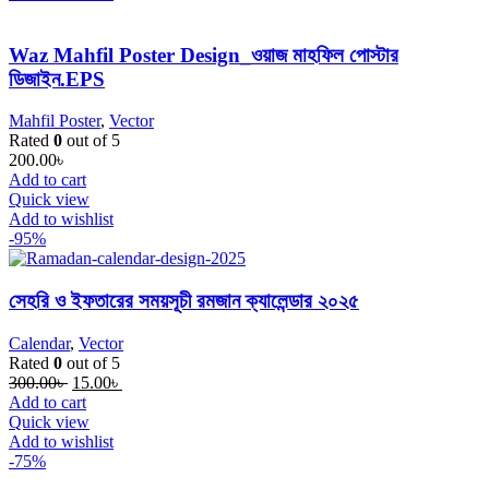
Waz Mahfil Poster Design_ওয়াজ মাহফিল পোস্টার
ডিজাইন.EPS
Mahfil Poster
,
Vector
Rated
0
out of 5
200.00
৳
Add to cart
Quick view
Add to wishlist
-95%
সেহরি ও ইফতারের সময়সূচী রমজান ক্যালেন্ডার ২০২৫
Calendar
,
Vector
Rated
0
out of 5
Original
Current
300.00
৳
15.00
৳
price
price
Add to cart
was:
is:
Quick view
300.00৳ .
15.00৳ .
Add to wishlist
-75%