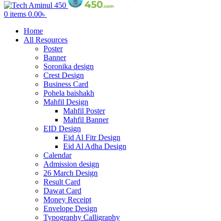
0
items
0.00
৳
Home
All Resources
Poster
Banner
Soronika design
Crest Design
Business Card
Pohela baishakh
Mahfil Design
Mahfil Poster
Mahfil Banner
EID Design
Eid Al Fitr Design
Eid Al Adha Design
Calendar
Admission design
26 March Design
Result Card
Dawat Card
Money Receipt
Envelope Design
Typography Calligraphy