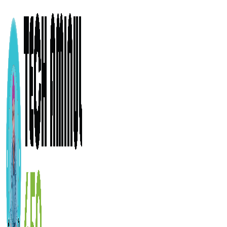
ADD ANYTHING HERE OR JUST REMOVE IT…