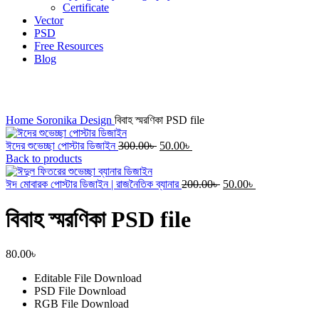
Certificate
Vector
PSD
Free Resources
Blog
Click to enlarge
Home
Soronika Design
বিবাহ স্মরণিকা PSD file
Original
Current
ঈদের শুভেচ্ছা পোস্টার ডিজাইন
300.00
৳
50.00
৳
price
price
Back to products
was:
is:
300.00৳ .
50.00৳ .
Original
Current
ঈদ মোবারক পোস্টার ডিজাইন | রাজনৈতিক ব্যানার
200.00
৳
50.00
৳
price
price
was:
is:
বিবাহ স্মরণিকা PSD file
200.00৳ .
50.00৳ .
80.00
৳
Editable File
Download
PSD File
Download
RGB File
Download