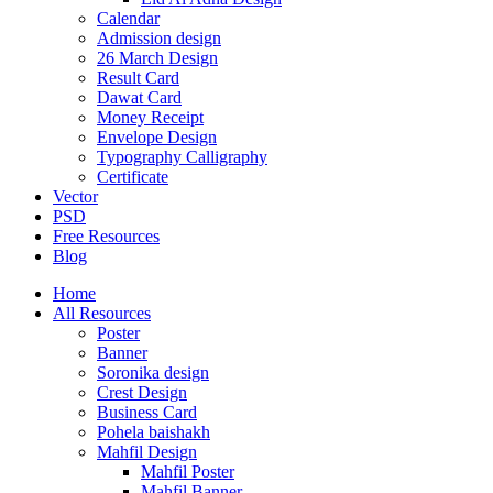
Calendar
Admission design
26 March Design
Result Card
Dawat Card
Money Receipt
Envelope Design
Typography Calligraphy
Certificate
Vector
PSD
Free Resources
Blog
Home
All Resources
Poster
Banner
Soronika design
Crest Design
Business Card
Pohela baishakh
Mahfil Design
Mahfil Poster
Mahfil Banner