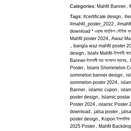
Categories:
Mahfil Banner
,
Tags:
#certificate design
,
#ed
#mahfil_poster_2022
,
#mahf
download * ওয়াজ মাহফিল স্টেইজ ব
Mahfil poster 2024
,
Awaz Mah
,
bangla waz mahfil poster 2
design
,
Islahi Mahfil-ইসলাহী মা
Banner-ইসলামী মহা সম্মেলন ব্যানার
,
Poster
,
Islami Shommelon C
sommelon banner design
,
is
sommelon poster 2024
,
isla
Banner
,
islamic cupon
,
isla
poster design
,
Islamic postar
Poster 2024
,
islamic Poster 
download
,
jalsa poster
,
jals
poster design
,
Kopon ইসলামিক 
2025 Poster
,
Mahfil Backdro