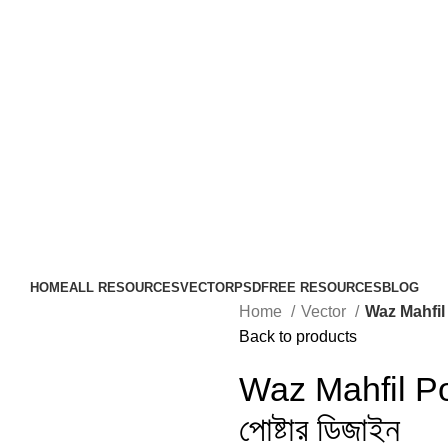
HOME
ALL RESOURCES
VECTOR
PSD
FREE RESOURCES
BLOG
Home
Vector
Waz Mahfil P
Back to products
Waz Mahfil Po
পোষ্টার ডিজাইন