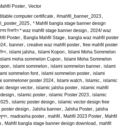
Mahfil Poster
,
Vector
itable computer certificate
,
#mahfil_banner_2023
,
il_poster_2025
,
* Mahfil bangla stage banner design
্যানার ডিজাইন * waz mahfil stage banner design
,
2024/ waz
fil Poster
,
Bangla Mahfil Stage
,
bangla waz mahfil poster
024
,
banner
,
creative waz mahfil poster
,
free mahfil poster
হফিল
,
islami jalsha
,
Islami Kopon
,
Islami Moha Sommelon
Islami moha sommelon Cupon
,
Islami Moha Sommelon
opon
,
islami sommelon
,
islami sommelon banner
,
islami
lami sommelon font
,
islami sommelon poster
,
islami
mi sommeloner poster 2024
,
Islami watch
,
Islamic
,
islamic
mic design vector
,
islamic jalsha poster
,
islamic mahfil
 design
,
islamic poster
,
islamic Poster 2023
,
islamic
2025
,
islamic poster design
,
islamic vector design free
a poster design
,
Jalsha banner
,
Jalsha Poster
,
jalsha
কূপন
,
madrasha poster
,
mahfil
,
Mahfil 2023 Poster
,
Mahfil
p
,
Mahfil bangla stage banner design download
,
mahfil