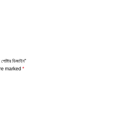
োষ্টার ডিজাইন”
are marked
*