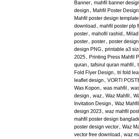
Banner
,
mahfil banner desig
design
,
Mahfil Poster Desig
Mahfil poster design templat
download
,
mahfil poster plp 
poster
,
mahofil rashid
,
Milad
poster
,
poster
,
poster design
design PNG
,
printable a3 si
2025
,
Printing Press Mahfil 
quran
,
tafsirul quran mahfil
,
Fold Flyer Design
,
tri fold lea
leaflet design
,
VORTI POST
Was Kopon
,
was mahfil
,
was
design
,
waz
,
Waz Mahfil
,
Wa
Invitation Design
,
Waz Mahfil
design 2023
,
waz mahfil pos
mahfil poster design banglad
poster design vector
,
Waz Mah
vector free download
,
waz ma