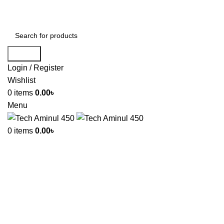
ADD ANYTHING HERE OR JUST REMOVE IT…
Search
Login / Register
Wishlist
0
items
0.00
৳
Menu
0
items
0.00
৳
-20%
Click to enlarge