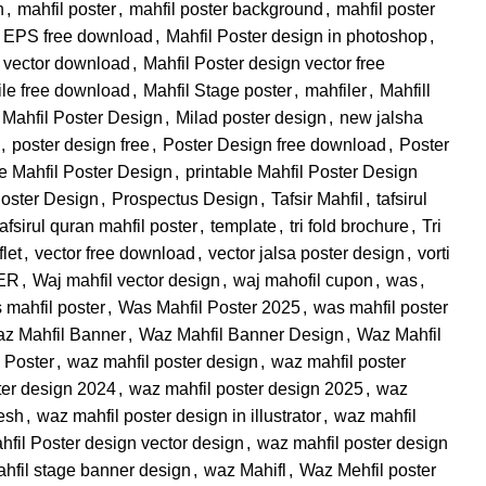
n
,
mahfil poster
,
mahfil poster background
,
mahfil poster
n EPS free download
,
Mahfil Poster design in photoshop
,
e vector download
,
Mahfil Poster design vector free
file free download
,
Mahfil Stage poster
,
mahfiler
,
Mahfill
 Mahfil Poster Design
,
Milad poster design
,
new jalsha
,
poster design free
,
Poster Design free download
,
Poster
ze Mahfil Poster Design
,
printable Mahfil Poster Design
Poster Design
,
Prospectus Design
,
Tafsir Mahfil
,
tafsirul
tafsirul quran mahfil poster
,
template
,
tri fold brochure
,
Tri
flet
,
vector free download
,
vector jalsa poster design
,
vorti
ER
,
Waj mahfil vector design
,
waj mahofil cupon
,
was
,
 mahfil poster
,
Was Mahfil Poster 2025
,
was mahfil poster
z Mahfil Banner
,
Waz Mahfil Banner Design
,
Waz Mahfil
 Poster
,
waz mahfil poster design
,
waz mahfil poster
ter design 2024
,
waz mahfil poster design 2025
,
waz
esh
,
waz mahfil poster design in illustrator
,
waz mahfil
fil Poster design vector design
,
waz mahfil poster design
hfil stage banner design
,
waz Mahifl
,
Waz Mehfil poster